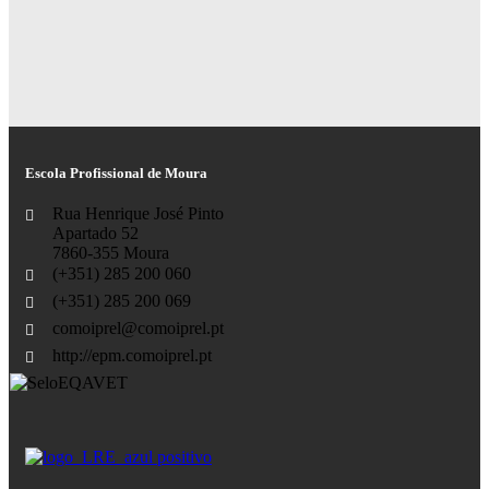
Escola Profissional de Moura
Rua Henrique José Pinto
Apartado 52
7860-355 Moura
(+351) 285 200 060
(+351) 285 200 069
comoiprel@comoiprel.pt
http://epm.comoiprel.pt