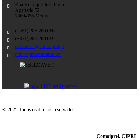
Rua Henrique José Pinto
Apartado 52
7860-355 Moura
(+351) 285 200 060
(+351) 285 200 069
comoiprel@comoiprel.pt
http://epm.comoiprel.pt
© 2025 Todos os direitos reservados
Comoiprel, CIPRL