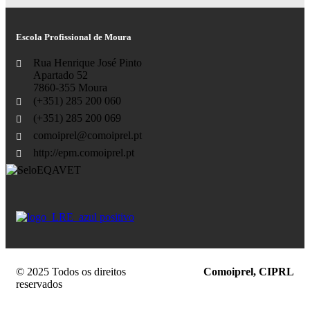
Escola Profissional de Moura
Rua Henrique José Pinto
Apartado 52
7860-355 Moura
(+351) 285 200 060
(+351) 285 200 069
comoiprel@comoiprel.pt
http://epm.comoiprel.pt
© 2025 Todos os direitos
Comoiprel, CIPRL
reservados