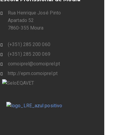
Rua Henrique José Pinto
Apartado 52
7860-355 Moura
(+351) 285 200 060
(+351) 285 200 069
comoiprel@comoiprel.pt
http://epm.comoiprel.pt