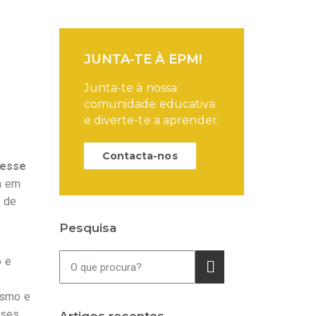
JUNTA-TE À EPM!
Junta-te à nossa
comunidade educativa
e diverte-te a aprender.
Contacta-nos
resse
a em
o de
Pesquisa
o e
rismo e
sses