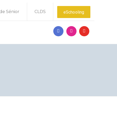
de Sénior
CLDS
eSchooling