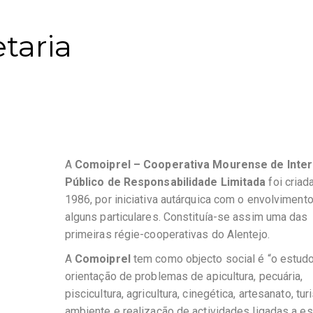
taria
A
Comoiprel – Cooperativa Mourense de Inte
Público de Responsabilidade Limitada
foi criad
1986, por iniciativa autárquica com o envolviment
alguns particulares. Constituía-se assim uma das
primeiras régie-cooperativas do Alentejo.
A
Comoiprel
tem como objecto social é “o estud
orientação de problemas de apicultura, pecuária,
piscicultura, agricultura, cinegética, artesanato, tu
ambiente e realização de actividades ligadas a e