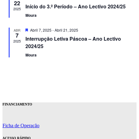
22
Início do 3.º Período – Ano Lectivo 2024/25
2025
Moura
Destaque
Abril 7, 2025
-
Abril 21, 2025
ABR
7
Interrupção Letiva Páscoa – Ano Lectivo
2025
2024/25
Moura
FINANCIAMENTO
Ficha de Operação
ACESSO RÁPIDO