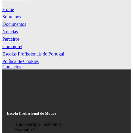
Home
Sobre nós
Documentos
Notícias
Parceiros
Comoiprel
Escolas Profissionais de Portugal
Política de Cookies
Contactos
Escola Profissional de Moura
Rua Henrique José Pinto
Apartado 52