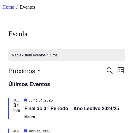
Home
Eventos
Escola
Não existem eventos futuros.
Próximos
Navegaç
Nave
Pesquisar
Lista
de
de
Selecione
visua
Últimos Eventos
a
pesquisa
de
data.
e
Even
Destaque
Julho 31, 2025
JUL
visualiza
31
Final do 3.º Período – Ano Lectivo 2024/25
de
2025
Moura
Eventos
Destaque
Abril 22, 2025
ABR