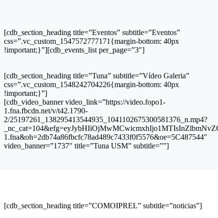
[cdb_section_heading title=”Eventos” subtitle=”Eventos”
css=”.vc_custom_1547572777171{margin-bottom: 40px
!important;}”][cdb_events_list per_page=”3″]
[cdb_section_heading title=”Tuna” subtitle=”Vídeo Galeria”
css=”.vc_custom_1548242704226{margin-bottom: 40px
!important;}”]
[cdb_video_banner video_link=”https://video.fopo1-
1.fna.fbcdn.net/v/t42.1790-
2/25197261_138295413544935_1041102675300581376_n.mp4?
_nc_cat=104&efg=eyJybHIiOjMwMCwicmxhIjo1MTIsInZlbmNvZG
1.fna&oh=2db74a86fbcfc78ad489c7433f0f5576&oe=5C487544″
video_banner=”1737″ title=”Tuna USM” subtitle=””]
[cdb_section_heading title=”COMOIPREL” subtitle=”noticias”]