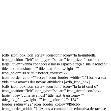
[cdb_icon_box icon_style=”icon-font” icon=”fa fa-umbrella”
icon_position=”left” icon_type=”square” icon_size=”icon-box-
large” title=”Venha conhecer o nosso espaço e faça a sua inscrição!”
title_text_transform=”” title_text_font_weight=””
icon_color=”#1e83f0″ border_radius=”22″
icon_border_color=”#acceef” icon_border_width=”1″]Torne a sua
vida ativa através das nossas atividades.[/cdb_icon_box]
[cdb_icon_box icon_style=”icon-font” icon=”fa fa-id-card-o”
icon_position=”left” icon_type=”square” icon_size=”icon-box-
large” title=”Junte-se a nós!” title_text_transform=””
title_text_font_weight=”” icon_color=”#f9a134″
border_radius=”22″ icon_border_color=”#f9dcb6″
icon_border_width=”1″]A nossa comunidade educativa destaca-se