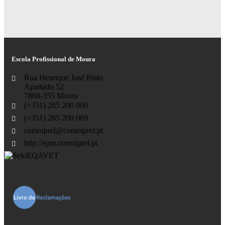
Escola Profissional de Moura
Rua Henrique José Pinto
Apartado 52
7860-355 Moura
(+351) 285 200 060
(+351) 285 200 069
comoiprel@comoiprel.pt
http://epm.comoiprel.pt